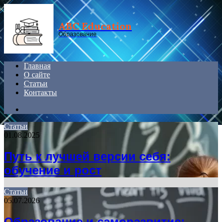
Menu
ABC Education
Образование
Главная
О сайте
Статьи
Контакты
Search
for
Статьи
01.08.2025
Путь к лучшей версии себя:
обучение и рост
Статьи
05.07.2026
Образование и саморазвитие: