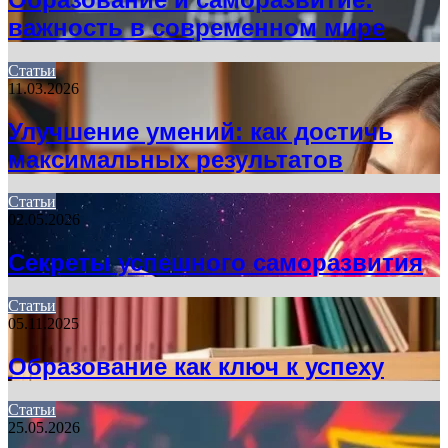
важность в современном мире
Статьи
11.03.2026
Улучшение умений: как достичь
максимальных результатов
Статьи
02.05.2026
Секреты успешного саморазвития
Статьи
05.11.2025
Образование как ключ к успеху
Статьи
25.05.2026