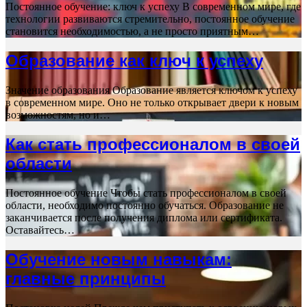
Постоянное обучение: ключ к успеху В современном мире, где
технологии развиваются стремительно, постоянное обучение
становится необходимостью, а не просто приятным…
Образование как ключ к успеху
Значение образования Образование является ключом к успеху
в современном мире. Оно не только открывает двери к новым
возможностям, но и…
Как стать профессионалом в своей
области
Постоянное обучение Чтобы стать профессионалом в своей
области, необходимо постоянно обучаться. Образование не
заканчивается после получения диплома или сертификата.
Оставайтесь…
Обучение новым навыкам:
главные принципы