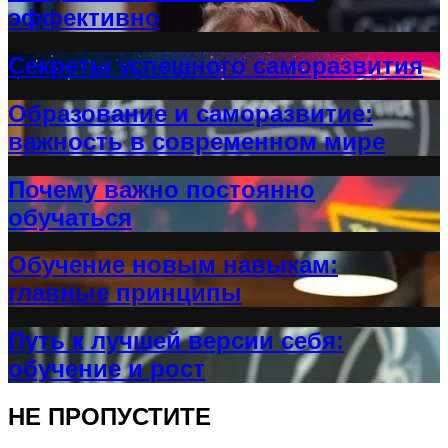
эффективно
Секреты успешного саморазвития
Образование и саморазвитие:
важность в современном мире
Почему важно постоянно
обучаться
Обучение новым навыкам:
главные принципы
Путь к лучшей версии себя:
обучение и рост
НЕ ПРОПУСТИТЕ