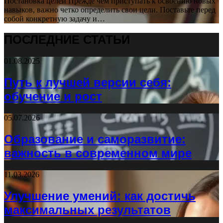
Постановка целей Прежде чем приступать к освоению новых
навыков, важно четко определить свои цели. Поставьте перед
собой конкретную задачу и…
ПОСЛЕДНИЕ СТАТЬИ
01.08.2025
Путь к лучшей версии себя:
обучение и рост
05.07.2026
Образование и саморазвитие:
важность в современном мире
11.03.2026
Улучшение умений: как достичь
максимальных результатов