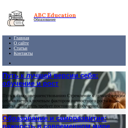
Menu
ABC Education
Образование
Главная
О сайте
Статьи
Контакты
Search
for
Путь к лучшей версии себя:
обучение и рост
Путь к самосовершенствованию Стремление к лучшей версии
себя является ключевым фактором личностного роста и
успеха. Этот путь требует постоянного обучения,…
Образование и саморазвитие:
важность в современном мире