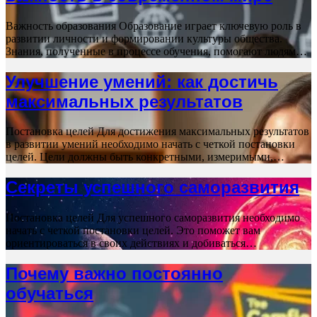
Важность образования Образование играет ключевую роль в
развитии личности и формировании культуры общества.
Знания, полученные в процессе обучения, помогают людям…
Улучшение умений: как достичь
максимальных результатов
Постановка целей Для достижения максимальных результатов
в развитии умений необходимо начать с четкой постановки
целей. Цели должны быть конкретными, измеримыми,…
Секреты успешного саморазвития
Постановка целей Для успешного саморазвития необходимо
начать с четкой постановки целей. Это поможет вам
ориентироваться в своих действиях и добиваться…
Почему важно постоянно
обучаться