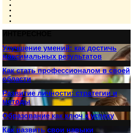
ИНТЕРЕСНОЕ
Улучшение умений: как достичь
максимальных результатов
Как стать профессионалом в своей
области
Развитие личности: стратегии и
методы
Образование как ключ к успеху
Как развить свои навыки